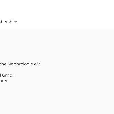
berships
sche Nephrologie e.V.
nd GmbH
hrer