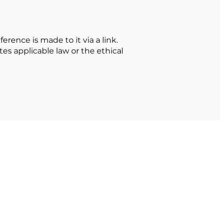
rence is made to it via a link.
es applicable law or the ethical
mbH