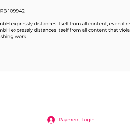
HRB 109942
expressly distances itself from all content, even if refe
expressly distances itself from all content that violat
lishing work.
ESPN e.V.
c/o HST Hanse StiftungsTreuhand G
Poststraße 51
and Conditions
20354 Hamburg
icy
Payment Login