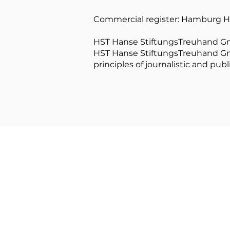
Commercial register: Hamburg 
HST Hanse StiftungsTreuhand GmbH 
HST Hanse StiftungsTreuhand GmbH 
principles of journalistic and pub
© 2025 ESPN e.V.
Impressum | Legal Notice
Zahlung & Bedingungen | Payment 
Datenschutzerklärung | Privacy Pol
Kontakt | Contact